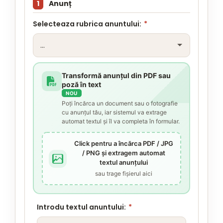
1
Anunț
Selecteaza rubrica anuntului:
*
Transformă anunțul din PDF sau
poză în text
NOU
Poți încărca un document sau o fotografie
cu anunțul tău, iar sistemul va extrage
automat textul și îl va completa în formular.
Click pentru a încărca PDF / JPG
/ PNG și extragem automat
textul anunțului
sau trage fișierul aici
Introdu textul anuntului:
*