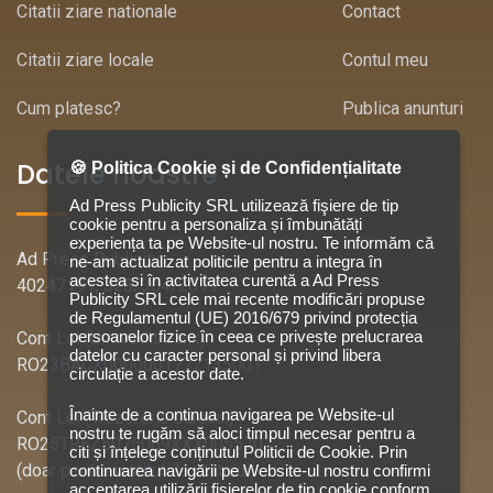
Citatii ziare nationale
Contact
Citatii ziare locale
Contul meu
Cum platesc?
Publica anunturi
Datele noastre
🍪 Politica Cookie și de Confidențialitate
Ad Press Publicity SRL utilizează fişiere de tip
cookie pentru a personaliza și îmbunătăți
experiența ta pe Website-ul nostru. Te informăm că
Ad Press Publicity
ne-am actualizat politicile pentru a integra în
acestea si în activitatea curentă a Ad Press
40247191, J28/304/2019
Publicity SRL cele mai recente modificări propuse
de Regulamentul (UE) 2016/679 privind protecția
persoanelor fizice în ceea ce privește prelucrarea
Cont Lei (Unicredit Bank):
datelor cu caracter personal și privind libera
RO23BACX0000001772135001
circulație a acestor date.
Înainte de a continua navigarea pe Website-ul
Cont Lei (Trezoreria Caracal):
nostru te rugăm să aloci timpul necesar pentru a
RO25TREZ5075069XXX005570
citi și înțelege conținutul Politicii de Cookie. Prin
(doar pentru institutiile statului)
continuarea navigării pe Website-ul nostru confirmi
acceptarea utilizării fişierelor de tip cookie conform