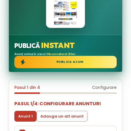
INSTANT
PUBLICĂ
Anunț online în ziarul
Observatorul Zilei
PUBLICA ACUM
Pasul 1 din 4
Configurare
PASUL 1/4: CONFIGURARE ANUNTURI
Anunt 1
Adauga un alt anunt