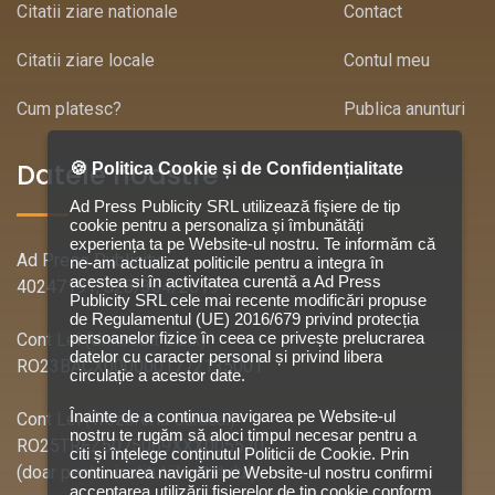
Citatii ziare nationale
Contact
Citatii ziare locale
Contul meu
Cum platesc?
Publica anunturi
Datele noastre
🍪 Politica Cookie și de Confidențialitate
Ad Press Publicity SRL utilizează fişiere de tip
cookie pentru a personaliza și îmbunătăți
experiența ta pe Website-ul nostru. Te informăm că
Ad Press Publicity
ne-am actualizat politicile pentru a integra în
acestea si în activitatea curentă a Ad Press
40247191, J28/304/2019
Publicity SRL cele mai recente modificări propuse
de Regulamentul (UE) 2016/679 privind protecția
persoanelor fizice în ceea ce privește prelucrarea
Cont Lei (Unicredit Bank):
datelor cu caracter personal și privind libera
RO23BACX0000001772135001
circulație a acestor date.
Înainte de a continua navigarea pe Website-ul
Cont Lei (Trezoreria Caracal):
nostru te rugăm să aloci timpul necesar pentru a
RO25TREZ5075069XXX005570
citi și înțelege conținutul Politicii de Cookie. Prin
(doar pentru institutiile statului)
continuarea navigării pe Website-ul nostru confirmi
acceptarea utilizării fişierelor de tip cookie conform