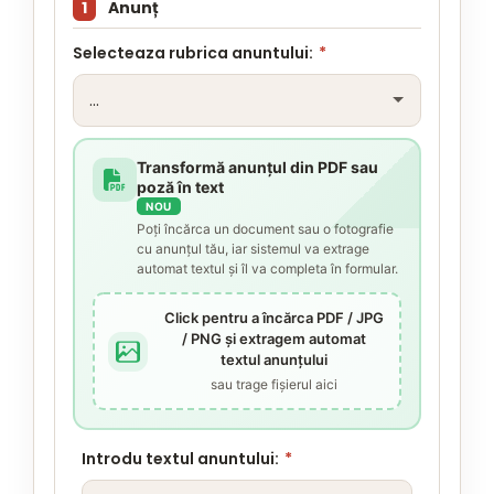
1
Anunț
Selecteaza rubrica anuntului:
*
Transformă anunțul din PDF sau
poză în text
NOU
Poți încărca un document sau o fotografie
cu anunțul tău, iar sistemul va extrage
automat textul și îl va completa în formular.
Click pentru a încărca PDF / JPG
/ PNG și extragem automat
textul anunțului
sau trage fișierul aici
Introdu textul anuntului:
*