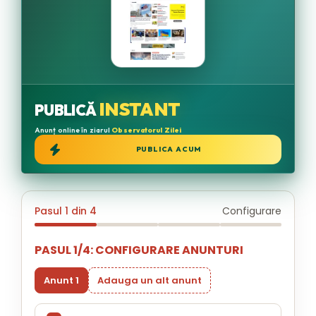
INSTANT
PUBLICĂ
Anunț online în ziarul
Observatorul Zilei
PUBLICA ACUM
Pasul 1 din 4
Configurare
PASUL 1/4: CONFIGURARE ANUNTURI
Anunt 1
Adauga un alt anunt