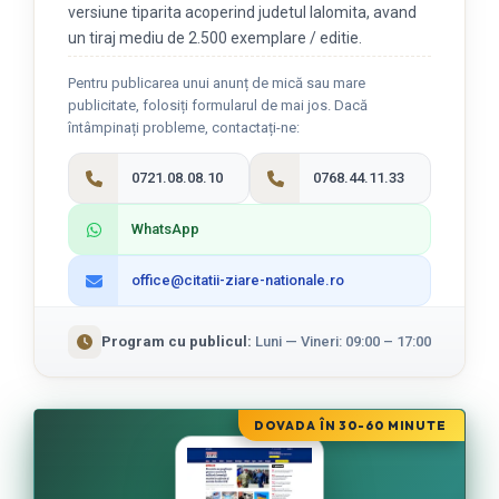
versiune tiparita acoperind judetul Ialomita, avand
un tiraj mediu de 2.500 exemplare / editie.
Pentru publicarea unui anunț de mică sau mare
publicitate, folosiți formularul de mai jos. Dacă
întâmpinați probleme, contactați-ne:
0721.08.08.10
0768.44.11.33
WhatsApp
office@citatii-ziare-nationale.ro
Program cu publicul:
Luni — Vineri: 09:00 – 17:00
DOVADA ÎN 30-60 MINUTE