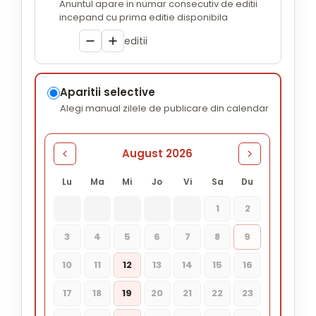
Anuntul apare in numar consecutiv de editii
incepand cu prima editie disponibila
editii
Aparitii selective
Alegi manual zilele de publicare din calendar
August 2026
Lu
Ma
Mi
Jo
Vi
Sa
Du
1
2
3
4
5
6
7
8
9
10
11
12
13
14
15
16
17
18
19
20
21
22
23