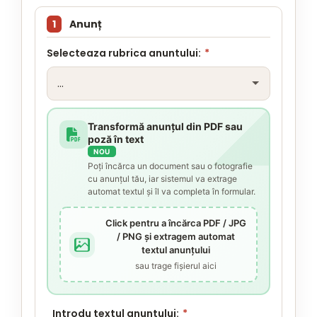
1
Anunț
Selecteaza rubrica anuntului:
*
Transformă anunțul din PDF sau
poză în text
NOU
Poți încărca un document sau o fotografie
cu anunțul tău, iar sistemul va extrage
automat textul și îl va completa în formular.
Click pentru a încărca PDF / JPG
/ PNG și extragem automat
textul anunțului
sau trage fișierul aici
Introdu textul anuntului:
*