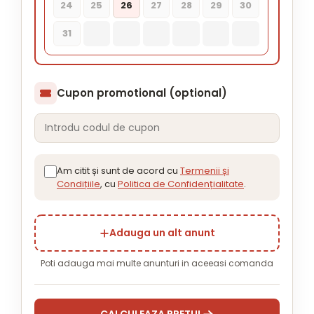
24
25
26
27
28
29
30
31
Cupon promotional (optional)
Am citit și sunt de acord cu
Termenii și
Condițiile
, cu
Politica de Confidențialitate
.
Adauga un alt anunt
Poti adauga mai multe anunturi in aceeasi comanda
CALCULEAZA PRETUL