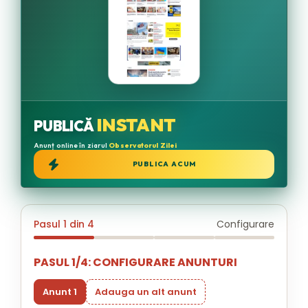
INSTANT
PUBLICĂ
Anunț online în ziarul
Observatorul Zilei
PUBLICA ACUM
Pasul 1 din 4
Configurare
PASUL 1/4: CONFIGURARE ANUNTURI
Anunt 1
Adauga un alt anunt