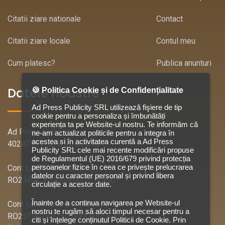
Citatii ziare nationale
Contact
Citatii ziare locale
Contul meu
Cum platesc?
Publica anunturi
Datele noastre
🍪 Politica Cookie și de Confidențialitate
Ad Press Publicity SRL utilizează fişiere de tip
cookie pentru a personaliza și îmbunătăți
experiența ta pe Website-ul nostru. Te informăm că
Ad Press Publicity
ne-am actualizat politicile pentru a integra în
acestea si în activitatea curentă a Ad Press
40247191, J28/304/2019
Publicity SRL cele mai recente modificări propuse
de Regulamentul (UE) 2016/679 privind protecția
persoanelor fizice în ceea ce privește prelucrarea
Cont Lei (Unicredit Bank):
datelor cu caracter personal și privind libera
RO23BACX0000001772135001
circulație a acestor date.
Înainte de a continua navigarea pe Website-ul
Cont Lei (Trezoreria Caracal):
nostru te rugăm să aloci timpul necesar pentru a
RO25TREZ5075069XXX005570
citi și înțelege conținutul Politicii de Cookie. Prin