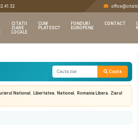
32.41.32
office@citatii
CITATII
CUM
FONDURI
CONTACT
ZIARE
PLATESC?
EUROPENE
E
LOCALE
Cauta
,
,
,
,
urierul National
Libertatea
National
Romania Libera
Ziarul