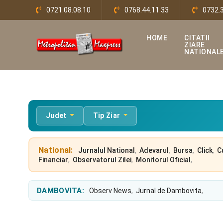
0721.08.08.10
0768.44.11.33
0732.
HOME
CITATII
ZIARE
NATIONAL
Judet
Tip Ziar
National:
,
,
,
,
Jurnalul National
Adevarul
Bursa
Click
C
,
,
,
Financiar
Observatorul Zilei
Monitorul Oficial
,
,
DAMBOVITA:
Observ News
Jurnal de Dambovita