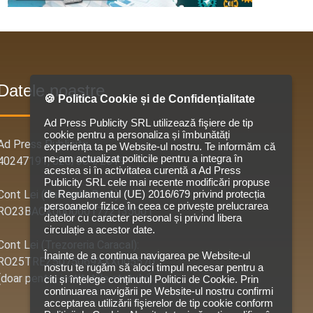
Datele noastre
🍪 Politica Cookie și de Confidențialitate
Ad Press Publicity SRL utilizează fişiere de tip
cookie pentru a personaliza și îmbunătăți
Ad Press Publicity
experiența ta pe Website-ul nostru. Te informăm că
ne-am actualizat politicile pentru a integra în
40247191, J28/304/2019
acestea si în activitatea curentă a Ad Press
Publicity SRL cele mai recente modificări propuse
de Regulamentul (UE) 2016/679 privind protecția
Cont Lei (Unicredit Bank):
persoanelor fizice în ceea ce privește prelucrarea
RO23BACX0000001772135001
datelor cu caracter personal și privind libera
circulație a acestor date.
Cont Lei (Trezoreria Caracal):
Înainte de a continua navigarea pe Website-ul
RO25TREZ5075069XXX005570
nostru te rugăm să aloci timpul necesar pentru a
(doar pentru institutiile statului)
citi și înțelege conținutul Politicii de Cookie. Prin
continuarea navigării pe Website-ul nostru confirmi
acceptarea utilizării fişierelor de tip cookie conform