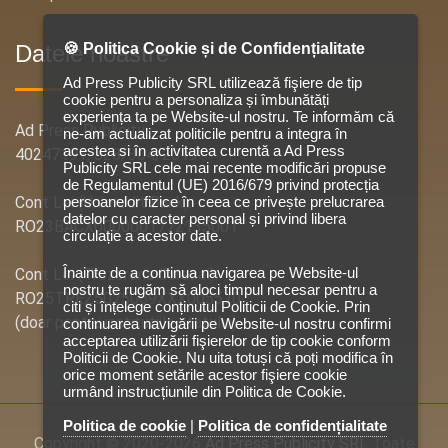
🍪 Politica Cookie și de Confidențialitate
Datele noastre
Ad Press Publicity SRL utilizează fişiere de tip
cookie pentru a personaliza și îmbunătăți
experiența ta pe Website-ul nostru. Te informăm că
Ad Press Publicity
ne-am actualizat politicile pentru a integra în
acestea si în activitatea curentă a Ad Press
40247191, J28/304/2019
Publicity SRL cele mai recente modificări propuse
de Regulamentul (UE) 2016/679 privind protecția
persoanelor fizice în ceea ce privește prelucrarea
Cont Lei (Unicredit Bank):
datelor cu caracter personal și privind libera
RO23BACX0000001772135001
circulație a acestor date.
Înainte de a continua navigarea pe Website-ul
Cont Lei (Trezoreria Caracal):
nostru te rugăm să aloci timpul necesar pentru a
RO25TREZ5075069XXX005570
citi și înțelege conținutul Politicii de Cookie. Prin
(doar pentru institutiile statului)
continuarea navigării pe Website-ul nostru confirmi
acceptarea utilizării fişierelor de tip cookie conform
Politicii de Cookie. Nu uita totuși că poți modifica în
orice moment setările acestor fişiere cookie
urmând instrucțiunile din Politica de Cookie.
Politica de cookie
|
Politica de confidențialitate
Copyright © 2020-2026
Ad Press Publicity SRL
Toate