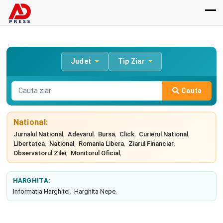
Judet
Tip Ziar
Cauta
National:
,
,
,
,
,
Jurnalul National
Adevarul
Bursa
Click
Curierul National
,
,
,
,
Libertatea
National
Romania Libera
Ziarul Financiar
,
,
Observatorul Zilei
Monitorul Oficial
HARGHITA:
,
,
Informatia Harghitei
Harghita Nepe