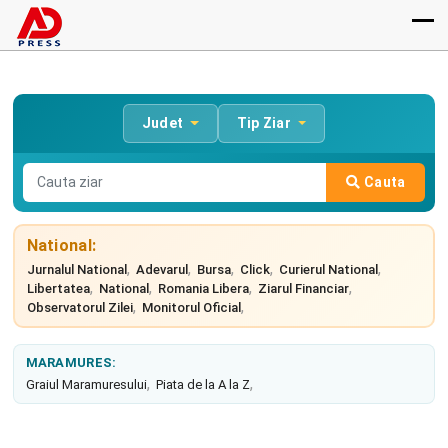
Judet
Tip Ziar
Cauta
National:
,
,
,
,
,
Jurnalul National
Adevarul
Bursa
Click
Curierul National
,
,
,
,
Libertatea
National
Romania Libera
Ziarul Financiar
,
,
Observatorul Zilei
Monitorul Oficial
MARAMURES:
,
,
Graiul Maramuresului
Piata de la A la Z