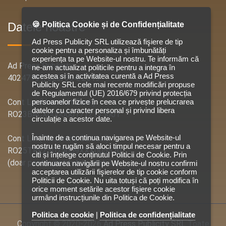
🍪 Politica Cookie și de Confidențialitate
Datele noastre
Ad Press Publicity SRL utilizează fişiere de tip
cookie pentru a personaliza și îmbunătăți
experiența ta pe Website-ul nostru. Te informăm că
Ad Press Publicity
ne-am actualizat politicile pentru a integra în
acestea si în activitatea curentă a Ad Press
40247191, J28/304/2019
Publicity SRL cele mai recente modificări propuse
de Regulamentul (UE) 2016/679 privind protecția
persoanelor fizice în ceea ce privește prelucrarea
Cont Lei (Unicredit Bank):
datelor cu caracter personal și privind libera
RO23BACX0000001772135001
circulație a acestor date.
Înainte de a continua navigarea pe Website-ul
Cont Lei (Trezoreria Caracal):
nostru te rugăm să aloci timpul necesar pentru a
RO25TREZ5075069XXX005570
citi și înțelege conținutul Politicii de Cookie. Prin
(doar pentru institutiile statului)
continuarea navigării pe Website-ul nostru confirmi
acceptarea utilizării fişierelor de tip cookie conform
Politicii de Cookie. Nu uita totuși că poți modifica în
orice moment setările acestor fişiere cookie
urmând instrucțiunile din Politica de Cookie.
Politica de cookie
|
Politica de confidențialitate
Copyright © 2020-2026
Ad Press Publicity SRL
Toate